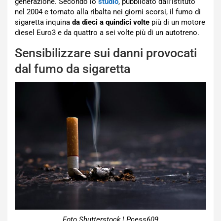
generazione.
Secondo lo
studio
, p
ubblicato dall’istituto
ne
l 2004 e tornato alla ribalta nei
giorni scorsi
, il fumo di
sigaretta inquina
da dieci a quindici volte
più
di
un motore
diesel Euro3 e da quattro a sei volte più di un
autotreno.
Sensibilizzare sui danni provocati
dal fumo da sigaretta
Foto Shutterstock | Pcess609