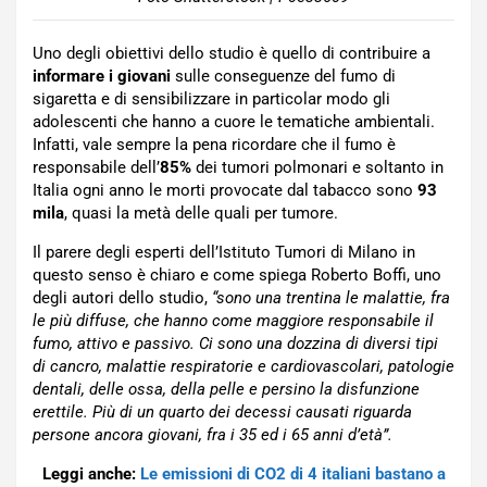
Uno degli obiettivi dello studio è quello di contribuire a
informare i giovani
sulle conseguenze del fumo di
sigaretta e di sensibilizzare in particolar modo gli
adolescenti che hanno a cuore le tematiche ambientali.
Infatti, v
ale
sempre
la pena ricordare che il fumo è
responsabile dell’
85%
dei tumori polmonari
e soltanto
in
Italia ogni anno le morti provocate dal tabacco sono
93
mila
,
quasi la metà
delle quali per tumore.
Il parere degli esperti dell
’Istituto Tumori di Milano in
questo senso
è chiaro e come spiega
Roberto Boffi,
uno
degli autori dello studio
,
“s
ono una trentina le malattie, fra
le più diffuse, che hanno come maggiore responsabile il
fumo, attivo e passivo. Ci sono una dozzina di diversi tipi
di cancro, malattie respiratorie e cardiovascolari, patologie
dentali, delle ossa, della pelle e persino la disfunzione
erettile. Più di un quarto dei decessi causati riguarda
persone ancora giovani, fra i 35 ed i 65 anni d’età”.
Leggi anche:
Le emissioni di CO2 di 4 italiani bastano a