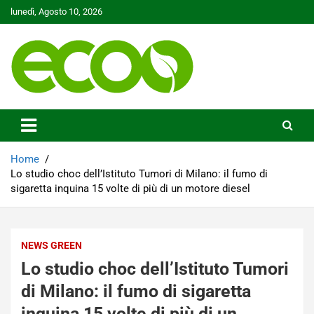
Skip
lunedì, Agosto 10, 2026
to
content
Tutelare il nostro Pianeta è la nostra priorità
Ecoo.it
Home
Lo studio choc dell’Istituto Tumori di Milano: il fumo di
sigaretta inquina 15 volte di più di un motore diesel
NEWS GREEN
Lo studio choc dell’Istituto Tumori
di Milano: il fumo di sigaretta
inquina 15 volte di più di un