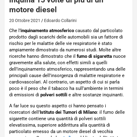
motore diesel
20 Ottobre 2021
Edoardo Collarini
Che l’
inquinamento atmosferico
causato dal particolato
prodotto dagli scarichi delle automobili sia un fattore di
rischio per le malattie delle vie respiratorie è stato
ampiamente dimostrato da numerosi studi. Molte altre
ricerche hanno dimostrato che il
fumo di sigaretta
nuoce
gravemente alla salute, con effetti simili a quelli
dell’inquinamento atmosferico, rappresentando
una delle
principali cause
del
l’insorgenza di
malattie respiratorie e
cardiovascolari.
Al contrario, un aspetto di cui si parla
poco
è il peso che il tabacco ha sull’ambiente in termini
di emissioni di
polveri sottili
e altre sostanze inquinanti.
A far luce su questo aspetto ci hanno pensato i
ricercatori dell’
Istituto dei Tumori di Milano
:
il fumo delle
sigarette contiene una quantità di polveri sottili
elevatissima, superiore addirittura a
lla quantità di
particolato emesso
d
a
un motore diesel di vecchia