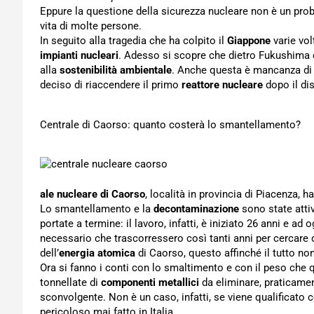
Eppure la questione della sicurezza nucleare non è un prob
vita di molte persone.
In seguito alla tragedia che ha colpito il
Giappone
varie vol
impianti nucleari
. Adesso si scopre che dietro Fukushima 
alla
sostenibilità ambientale
. Anche questa è mancanza di 
deciso di riaccendere il primo
reattore nucleare
dopo il di
Centrale di Caorso: quanto costerà lo smantellamento?
ale nucleare di Caorso
, località in provincia di Piacenza, ha
Lo smantellamento e la
decontaminazione
sono state atti
portate a termine: il lavoro, infatti, è iniziato 26 anni e ad
necessario che trascorressero così tanti anni per cercare d
dell’
energia atomica
di Caorso, questo affinché il tutto n
Ora si fanno i conti con lo smaltimento e con il peso che q
tonnellate di
componenti metallici
da eliminare, praticamen
sconvolgente. Non è un caso, infatti, se viene qualificato c
pericoloso mai fatto in Italia.