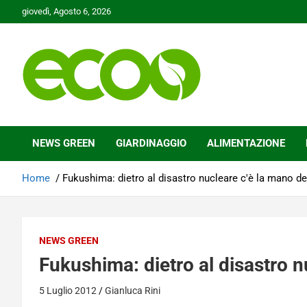
Skip
giovedì, Agosto 6, 2026
to
content
Tutelare il nostro Pianeta è la nostra priorità
Ecoo.it
NEWS GREEN
GIARDINAGGIO
ALIMENTAZIONE
Home
Fukushima: dietro al disastro nucleare c'è la mano d
NEWS GREEN
Fukushima: dietro al disastro 
5 Luglio 2012
Gianluca Rini