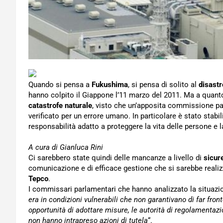
Quando si pensa a
Fukushima
, si pensa di solito al
disastr
hanno colpito il Giappone l’11 marzo del 2011. Ma a quanto 
catastrofe naturale
, visto che un’apposita commissione par
verificato per un errore umano. In particolare è stato stab
responsabilità adatto a proteggere la vita delle persone e 
A cura di Gianluca Rini
Ci sarebbero state quindi delle mancanze a livello di
sicur
comunicazione e di efficace gestione che si sarebbe realizz
Tepco
.
I commissari parlamentari che hanno analizzato la situazio
era in condizioni vulnerabili che non garantivano di far fron
opportunità di adottare misure, le autorità di regolamentaz
non hanno intrapreso azioni di tutela
“.