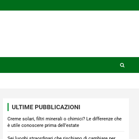
ULTIME PUBBLICAZIONI
Creme solari, filtri minerali o chimici? Le differenze che
è utile conoscere prima dell’estate
Sei luoghi straordinari che rischiano di cambiare per