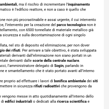
 ambientali
, ma il rischio di incrementare l’
inquinamento
atico è l’edificio reattore, e non a caso è quello che
ne non più procrastinabile e assai urgente, il cui intervento
e, l’intervento per la creazione del
parco tecnologico
non è
tellamento, con 6500 tonnellate di materiale metallico già
la sicurezza e sulla decontaminazione di ogni singolo
llata, nel sto di deposito ed eliminazione, per non dover
io dei rifiuti
. Per arrivare a tale obiettivo, è stata sviluppata
eriali derivanti dall’eliminazione non siano portati in un
ntale derivanti dalle
scorie della centrale nuclare
.
ucci, l’amministratore delegato di
Sogin
, parlando in
ne e smantellamento che è stato portato avanti all’interno
e proprio ad effettuare i lavori di
bonifica ambientale
dei
siti
e mettere in sicurezza
rifiuti radioattivi
che provengono da
he vengono messe in atto quotidianamente all’interno dello
o di
edifici industriali
o dedicati alla
ricerca scientifica
e