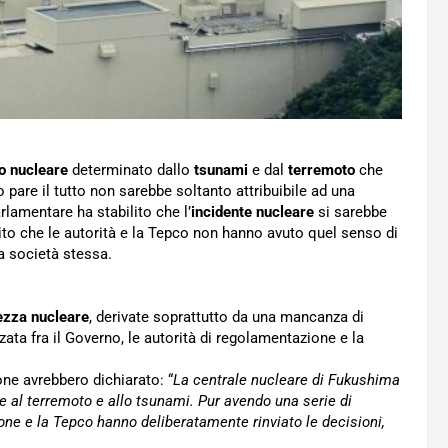
o nucleare
determinato dallo
tsunami
e dal
terremoto
che
pare il tutto non sarebbe soltanto attribuibile ad una
lamentare ha stabilito che l’
incidente nucleare
si sarebbe
ilito che le autorità e la Tepco non hanno avuto quel senso di
la società stessa.
ezza nucleare
, derivate soprattutto da una mancanza di
ata fra il Governo, le autorità di regolamentazione e la
ne avrebbero dichiarato: “
La centrale nucleare di Fukushima
te al terremoto e allo tsunami. Pur avendo una serie di
ione e la Tepco hanno deliberatamente rinviato le decisioni,