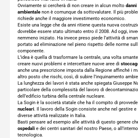
Ovviamente si cercherà di non creare in alcun molto
danni
ambientale
non è comunque da sottovalutare. Il più problem
richiede anche il maggiore investimento economico.
Esiste una legge che da anni ritiene questa nuova costruzio
dovrebbe essere stato ultimato entro il 2008. Ad oggi, invec
nemmeno iniziato. Ha invece preso piede l’attività di sman
portato ad eliminazione nel pieno rispetto delle norme sul
componente.
L’idea è quella di trasformare la centrale, una volta smante
creare nuovi problemi e intercettare nuove aree di
stoccagg
anche una prescrizione imposta dalla Regione affinché i mat
altro posto che rischi, così, di subire l’inquinamento ambie
La lunghezza dei lavori è stata anche spiegata Giuseppe N
particolare della complessità del lavoro di decontaminazio
dell’edificio turbina della centrale nucleare.
La Sogin è la società statale che ha il compito di provveder
nucleari
. Il lavoro della Sogin consiste anche nel gestire 
diverse attività realizzate in Italia.
Basti pensare ad esempio alle attività di questo genere c
ospedali
e dei centri sanitari del nostro Paese, o all’intern
tecnologica.