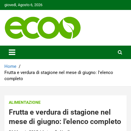
Skip
giovedì, Agosto 6, 2026
to
content
Tutelare il nostro Pianeta è la nostra priorità
Ecoo.it
Home
Frutta e verdura di stagione nel mese di giugno: l'elenco
completo
ALIMENTAZIONE
Frutta e verdura di stagione nel
mese di giugno: l'elenco completo