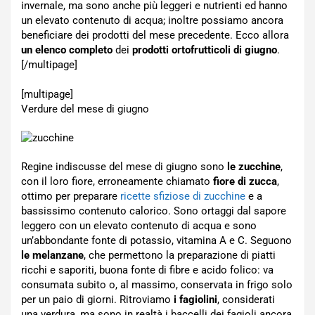
invernale, ma sono anche più leggeri e nutrienti ed hanno
un elevato contenuto di acqua; inoltre possiamo ancora
beneficiare dei prodotti del mese precedente. Ecco allora
un elenco completo
dei
prodotti ortofrutticoli di giugno
.
[/multipage]
[multipage]
Verdure del mese di giugno
Regine indiscusse del mese di giugno sono
le zucchine
,
con il loro fiore, erroneamente chiamato
fiore di zucca
,
ottimo per preparare
ricette sfiziose di zucchine
e a
bassissimo contenuto calorico. Sono ortaggi dal sapore
leggero con un elevato contenuto di acqua e sono
un’abbondante fonte di potassio, vitamina A e C. Seguono
le melanzane
, che permettono la preparazione di piatti
ricchi e saporiti, buona fonte di fibre e acido folico: va
consumata subito o, al massimo, conservata in frigo solo
per un paio di giorni. Ritroviamo
i fagiolini
, considerati
una verdura, ma sono in realtà i baccelli dei fagioli ancora