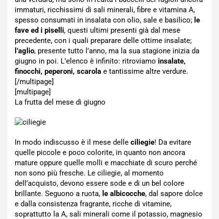
immaturi, ricchissimi di sali minerali, fibre e vitamina A,
spesso consumati in insalata con olio, sale e basilico;
le
fave ed i piselli
, questi ultimi presenti già dal mese
precedente, con i quali preparare delle ottime insalate;
l’aglio
, presente tutto l’anno, ma la sua stagione inizia da
giugno in poi. L’elenco è infinito: ritroviamo
insalate,
finocchi, peperoni, scarola
e tantissime altre verdure.
[/multipage]
[multipage]
La frutta del mese di giugno
In modo indiscusso è il mese delle
ciliegie
! Da evitare
quelle piccole e poco colorite, in quanto non ancora
mature oppure quelle molli e macchiate di scuro perché
non sono più fresche. Le ciliegie, al momento
dell’acquisto, devono essere sode e di un bel colore
brillante. Seguono a ruota,
le albicocche
, dal sapore dolce
e dalla consistenza fragrante, ricche di vitamine,
soprattutto la A, sali minerali come il potassio, magnesio