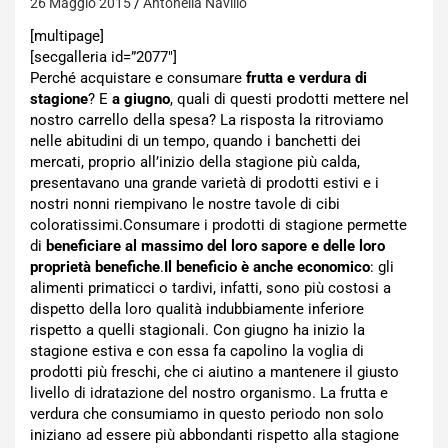
26 Maggio 2015
Antonella Navilio
[multipage]
[secgalleria id=”2077″]
Perché acquistare e consumare
frutta e verdura di
stagione
? E
a giugno
, quali di questi prodotti mettere nel
nostro carrello della spesa? La risposta la ritroviamo
nelle abitudini di un tempo, quando i banchetti dei
mercati, proprio all’inizio della stagione più calda,
presentavano una grande varietà di prodotti estivi e i
nostri nonni riempivano le nostre tavole di cibi
coloratissimi.Consumare i prodotti di stagione permette
di
beneficiare al massimo del loro sapore e delle loro
proprietà benefiche
.
Il beneficio è anche economico
: gli
alimenti primaticci o tardivi, infatti, sono più costosi a
dispetto della loro qualità indubbiamente inferiore
rispetto a quelli stagionali. Con giugno ha inizio la
stagione estiva e con essa fa capolino la voglia di
prodotti più freschi, che ci aiutino a mantenere il giusto
livello di idratazione del nostro organismo. La frutta e
verdura che consumiamo in questo periodo non solo
iniziano ad essere più abbondanti rispetto alla stagione