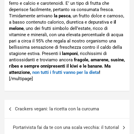
ferro e calcio e carotenoidi. E’ un tipo di frutta che
deperisce facilmente, pertanto va consumata fresca.
Timidamente arrivano
la pesca
, un frutto dolce e carnoso,
a basso contenuto calorico, diuretica e depurativa e
il
melone
, uno dei frutti simbolo dell’estate, ricco di
vitamine e minerali, con una elevata percentuale di acqua
pari a circa il 95% che regala al nostro organismo una
bellissima sensazione di freschezza contro il caldo della
stagione estiva. Presenti
i lamponi
, ricchissimi di
antiossidanti e troviamo ancora
fragole, amarene, susine,
ribes e sempre onnipresenti il kiwi e le banane. Ma
attenzione,
non tutti i frutti vanno per la dieta
!
[/multipage]
Navigazione
Crackers vegani: la ricetta con la curcuma
articoli
Portarivista fai da te con una scala vecchia: il tutorial