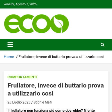
Skip
venerdì, Agosto 7, 2026
to
content
Tutelare il nostro Pianeta è la nostra priorità
Ecoo.it
Home
Frullatore, invece di buttarlo prova a utilizzarlo così
COMPORTAMENTI
Frullatore, invece di buttarlo prova
a utilizzarlo così
28 Luglio 2023
Sophie Melfi
Il frullatore non funziona più come dovrebbe? Niente