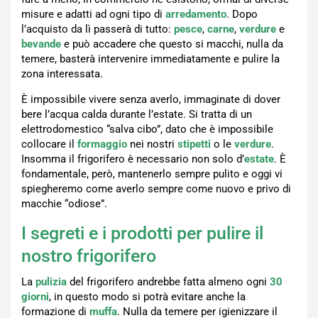
misure e adatti ad ogni tipo di
arredamento
. Dopo
l’acquisto da lì passerà di tutto:
pesce
,
carne
,
verdure
e
bevande
e può accadere che questo si macchi, nulla da
temere, basterà intervenire immediatamente e pulire la
zona interessata.
È impossibile vivere senza averlo, immaginate di dover
bere l’acqua calda durante l’estate. Si tratta di un
elettrodomestico “salva cibo”, dato che è impossibile
collocare il
formaggio
nei nostri
stipetti
o le
verdure
.
Insomma il frigorifero è necessario non solo d’
estate
. È
fondamentale, però, mantenerlo sempre pulito e oggi vi
spiegheremo come averlo sempre come nuovo e privo di
macchie “odiose”.
I segreti e i prodotti per pulire il
nostro frigorifero
La
pulizia
del frigorifero andrebbe fatta almeno ogni
30
giorni
, in questo modo si potrà evitare anche la
formazione di
muffa
. Nulla da temere per igienizzare il