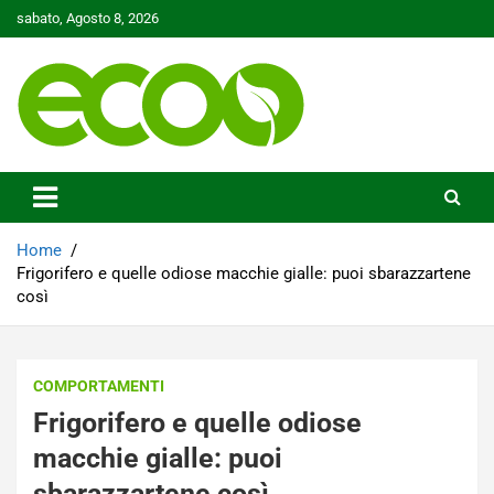
Skip
sabato, Agosto 8, 2026
to
content
Tutelare il nostro Pianeta è la nostra priorità
Ecoo.it
Home
Frigorifero e quelle odiose macchie gialle: puoi sbarazzartene
così
COMPORTAMENTI
Frigorifero e quelle odiose
macchie gialle: puoi
sbarazzartene così