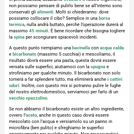
non possiamo pensare di pulirlo bene se all’interno sono
conservati gli
alimenti
. Molti si chiederanno: dove
possiamo collocare il cibo? Semplice in una
borsa
termica
, nulla andrà buttato, perché l’operazione durerà al
massimo
45 minuti
. È bene ricordare che bisogna togliere
la
spina
per scongiurare spiacevoli incidenti.
A questo punto riempiamo una
bacinella
con
acqua calda
e
bicarbonato
(massimo 5 cucchiai) e mescoliamo, il
risultato dovrà essere una pasta, questa dovrà essere
versata sulle superfici, aiutiamoci con la
spugna
e
strofiniamo per qualche minuto. Il bicarbonato non solo
tornerà a far splendere tutto, ma eliminerà anche i
cattivi
odori
. Inoltre, con questo mix si potranno pulire le fughe
del nostro elettrodomestico, serviamoci per farlo di un
vecchio
spazzolino
.
Se non abbiamo il bicarbonato esiste un altro ingrediente,
ovvero l’
aceto
, anche in questo caso dovrà essere
mescolato con l’acqua e versiamolo su un panno in
microfibra (ben pulito) e sfreghiamo le superfici
energicamente per qualche minuto. Non preoccupatevi