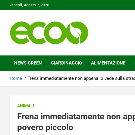
Skip
venerdì, Agosto 7, 2026
to
content
Tutelare il nostro Pianeta è la nostra priorità
Ecoo.it
NEWS GREEN
GIARDINAGGIO
ALIMENTAZIONE
Home
Frena immediatamente non appena lo vede sulla stra
ANIMALI
Frena immediatamente non appe
povero piccolo