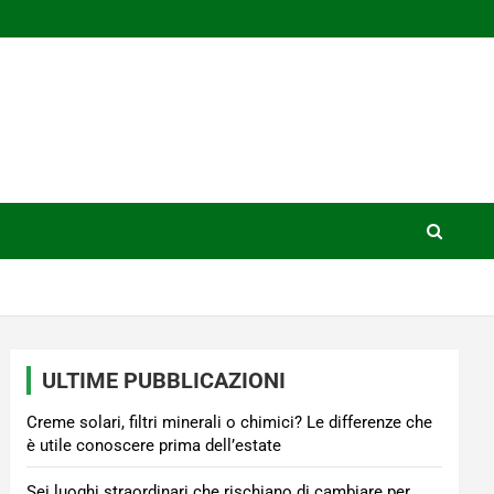
ULTIME PUBBLICAZIONI
Creme solari, filtri minerali o chimici? Le differenze che
è utile conoscere prima dell’estate
Sei luoghi straordinari che rischiano di cambiare per