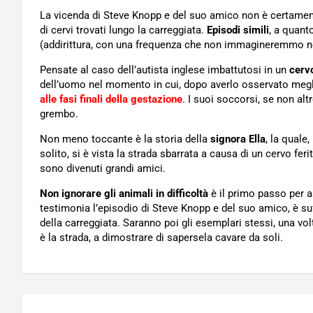
La vicenda di Steve Knopp e del suo amico non è certamente 
di cervi trovati lungo la carreggiata.
Episodi simili
, a quan
(addirittura, con una frequenza che non immagineremmo 
Pensate al caso dell’autista inglese imbattutosi in un
cerv
dell’uomo nel momento in cui, dopo averlo osservato megli
alle fasi finali della gestazione
. I suoi soccorsi, se non altr
grembo.
Non meno toccante è la storia della
signora Ella
, la quale
solito, si è vista la strada sbarrata a causa di un cervo feri
sono divenuti grandi amici.
Non ignorare gli animali in difficoltà
è il primo passo per as
testimonia l’episodio di Steve Knopp e del suo amico, è suffi
della carreggiata. Saranno poi gli esemplari stessi, una v
è la strada, a dimostrare di sapersela cavare da soli.
Navigazione