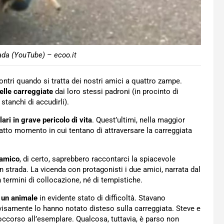
rada (YouTube) – ecoo.it
ontri quando si tratta dei nostri amici a quattro zampe.
delle carreggiate
dai loro stessi padroni (in procinto di
tanchi di accudirli).
ari in grave pericolo di vita
. Quest’ultimi, nella maggior
esatto momento in cui tentano di attraversare la carreggiata
 amico
, di certo, saprebbero raccontarci la spiacevole
 strada. La vicenda con protagonisti i due amici, narrata dal
in termini di collocazione, né di tempistiche.
n un animale
in evidente stato di difficoltà. Stavano
samente lo hanno notato disteso sulla carreggiata. Steve e
soccorso all’esemplare. Qualcosa, tuttavia, è parso non