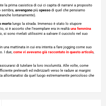
la prima casistica di cui ci capita di narrarvi a proposito
to sembra,
avvengono
più
spesso
di quel che pensiamo
neanche lontanamente).
o morto
lungo la strada. Immenso è stato lo stupore
o, si è accorto che l’esemplare era in realtà
una femmina
o, si sono rivelati utilissimi a salvare il cucciolo nel suo
, in una mattinata in cui era intenta a fare jogging come suo
to. I due,
come vi avevamo già raccontato in questo articolo
,
sicurarsi di tutelare la loro incolumità. Alle volte, come
ciente prelevarli ed indirizzarli verso le radure ai margini
olta allontanatisi da quel luogo estremamente pericoloso che