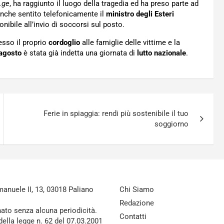
l.ge
, ha raggiunto il luogo della tragedia ed ha preso parte ad
anche sentito telefonicamente il
ministro degli Esteri
ponibile all’invio di soccorsi sul posto.
esso il proprio
cordoglio
alle famiglie delle vittime e la
 agosto
è stata già indetta una giornata di
lutto nazionale
.
Ferie in spiaggia: rendi più sostenibile il tuo
soggiorno
nuele II, 13, 03018 Paliano
Chi Siamo
Redazione
nato senza alcuna periodicità.
Contatti
della legge n. 62 del 07.03.2001