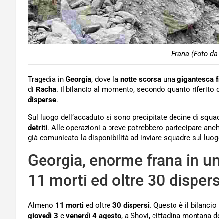
Frana (Foto da
Tragedia in
Georgia
, dove la
notte scorsa
una
gigantesca f
di
Racha
. Il bilancio al momento, secondo quanto riferito d
disperse
.
Sul luogo dell’accaduto si sono precipitate decine di squa
detriti
. Alle operazioni a breve potrebbero partecipare anche
già comunicato la disponibilità ad inviare squadre sul luo
Georgia, enorme frana in 
11 morti ed oltre 30 dispers
Almeno
11 morti
ed oltre
30 dispersi
. Questo è il bilancio
giovedì 3
e
venerdì 4 agosto
, a Shovi, cittadina montana d