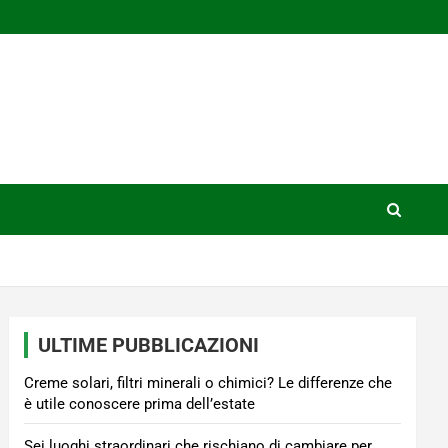
ULTIME PUBBLICAZIONI
Creme solari, filtri minerali o chimici? Le differenze che
è utile conoscere prima dell’estate
Sei luoghi straordinari che rischiano di cambiare per