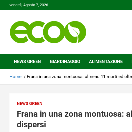
Skip
venerdì, Agosto 7, 2026
to
content
Tutelare il nostro Pianeta è la nostra priorità
Ecoo.it
NEWS GREEN
GIARDINAGGIO
ALIMENTAZIONE
Home
Frana in una zona montuosa: almeno 11 morti ed oltre
NEWS GREEN
Frana in una zona montuosa: a
dispersi