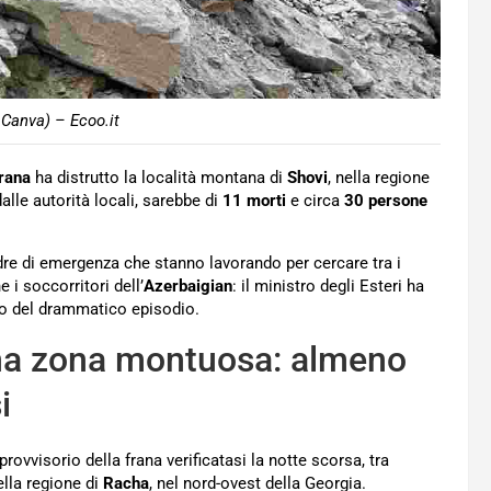
 Canva) – Ecoo.it
rana
ha distrutto la località montana di
Shovi
, nella regione
alle autorità locali, sarebbe di
11
morti
e circa
30 persone
dre di emergenza che stanno lavorando per cercare tra i
 i soccorritori dell’
Azerbaigian
: il ministro degli Esteri ha
go del drammatico episodio.
una zona montuosa: almeno
i
 provvisorio della frana verificatasi la notte scorsa, tra
ella regione di
Racha
, nel nord-ovest della Georgia.