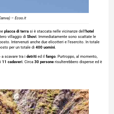
Canva) – Ecoo.it
rme
placca di terra
si è staccata nelle vicinanze dell’
hotel
tero villaggio di
Shovi
. Immediatamente sono scattate le
to. Intervenuti anche due elicotteri e l’esercito. In totale
osto per un totale di
400 uomini
.
 a scavare tra i
detriti
ed il
fango
. Purtroppo, al momento,
ti
11 cadaveri
. Circa
30 persone
risulterebbero disperse ed è