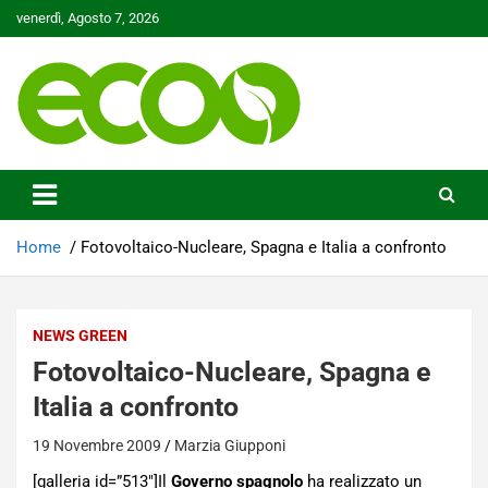
Skip
venerdì, Agosto 7, 2026
to
content
Tutelare il nostro Pianeta è la nostra priorità
Ecoo.it
Home
Fotovoltaico-Nucleare, Spagna e Italia a confronto
NEWS GREEN
Fotovoltaico-Nucleare, Spagna e
Italia a confronto
19 Novembre 2009
Marzia Giupponi
[galleria id=”513″]Il
Governo spagnolo
ha realizzato un