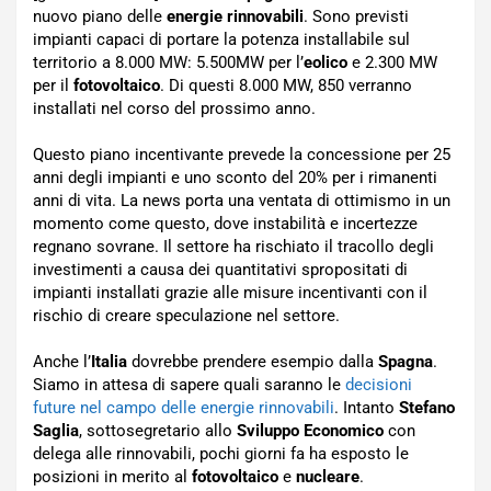
nuovo piano delle
energie rinnovabili
. Sono previsti
impianti capaci di portare la potenza installabile sul
territorio a 8.000 MW: 5.500MW per l’
eolico
e 2.300 MW
per il
fotovoltaico
. Di questi 8.000 MW, 850 verranno
installati nel corso del prossimo anno.
Questo piano incentivante prevede la concessione per 25
anni degli impianti e uno sconto del 20% per i rimanenti
anni di vita. La news porta una ventata di ottimismo in un
momento come questo, dove instabilità e incertezze
regnano sovrane. Il settore ha rischiato il tracollo degli
investimenti a causa dei quantitativi spropositati di
impianti installati grazie alle misure incentivanti con il
rischio di creare speculazione nel settore.
Anche l’
Italia
dovrebbe prendere esempio dalla
Spagna
.
Siamo in attesa di sapere quali saranno le
decisioni
future nel campo delle energie rinnovabili
. Intanto
Stefano
Saglia
, sottosegretario allo
Sviluppo Economico
con
delega alle rinnovabili, pochi giorni fa ha esposto le
posizioni in merito al
fotovoltaico
e
nucleare
.