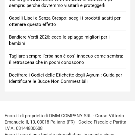
sempre: perché dovremmo visitarli e proteggerli
Capelli Lisci e Senza Crespo: scegli i prodotti adatti per
ottenere questo effetto
Bandiere Verdi 2026: ecco le spiagge migliori per i
bambini
Tagliare sempre l’erba non è così innocuo come sembra:
il retroscena che in pochi conoscono
Decifrare i Codici delle Etichette degli Agrumi: Guida per
Identificare le Bucce Non Commestibili
Ecoo.it di proprietà di DMM COMPANY SRL - Corso Vittorio
Emanuele II, 13, 03018 Paliano (FR) - Codice Fiscale e Partita
I.V.A. 03144800608
Ecoo.it non è una testata giornalistica, in quanto viene