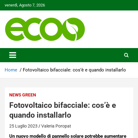
Skip
venerdì, Agosto 7, 2026
to
content
Tutelare il nostro Pianeta è la nostra priorità
Ecoo.it
Home
Fotovoltaico bifacciale: cos’è e quando installarlo
NEWS GREEN
Fotovoltaico bifacciale: cos’è e
quando installarlo
25 Luglio 2023
Valeria Poropat
Un nuovo modello di pannello solare potrebbe aumentare