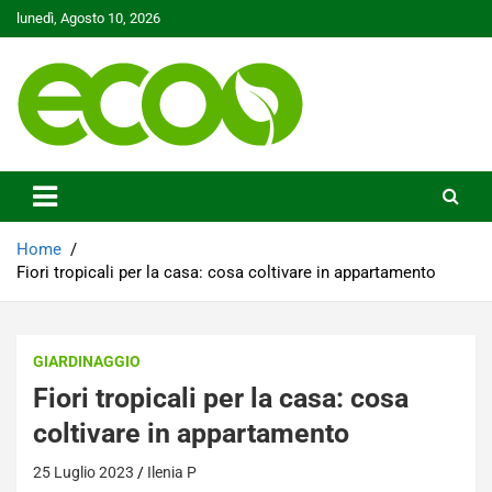
Skip
lunedì, Agosto 10, 2026
to
content
Tutelare il nostro Pianeta è la nostra priorità
Ecoo.it
Home
Fiori tropicali per la casa: cosa coltivare in appartamento
GIARDINAGGIO
Fiori tropicali per la casa: cosa
coltivare in appartamento
25 Luglio 2023
Ilenia P