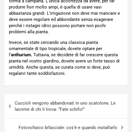
forma a campana. L’unica accortezza da avere, per far
produrre fiori molto ampi, è quella di usare vasi
abbastanza grandi. L’irrigazione non deve mai mancare e
deve essere regolare ed abbondante senza esagerare
perché i ristagni idrici possono portare non pochi
problemi alla pianta.
Invece, se state cercando una classica pianta
ornamentale di tipo tropicale, dovete optare per
l’
anthurium.
Tuttavia, se decidete di far crescere questa
pianta nel vostro giardino, dovete avere un forte tasso di
umidità. Anche questa, se curata come si deve, può
regalarvi tante soddisfazioni.
Navigazione
Cuccioli vengono abbandonati in uno scatolone. Le
articoli
lacrime di chi li trova: “Fate schifo!”
Fotovoltaico bifacciale: cos’è e quando installarlo