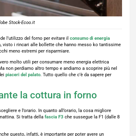
obe Stock-Ecoo.it
e l’utilizzo del forno per evitare il
consumo di energia
a, visto i rincari alle bollette che hanno messo ko tantissime
ucchi meno estremi per risparmiare.
vvero molto utili per consumare meno energia elettrica
 Ma non perdiamo altro tempo e andiamo a scoprire più nel
dei
piaceri del palato
. Tutto quello che c’è da sapere per
nte la cottura in forno
cegliere e l’orario. In quanto all’orario, la cosa migliore
mattina. Si tratta della
fascia F3
che sussegue la F1 (dalle 8
che questo, infatti, è importante per poter avere un