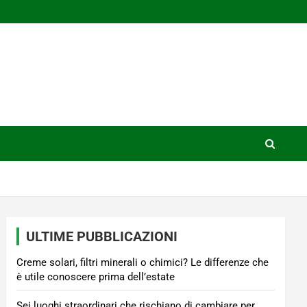
ULTIME PUBBLICAZIONI
Creme solari, filtri minerali o chimici? Le differenze che
è utile conoscere prima dell’estate
Sei luoghi straordinari che rischiano di cambiare per