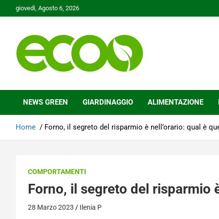
Skip
giovedì, Agosto 6, 2026
to
content
Tutelare il nostro Pianeta è la nostra priorità
Ecoo.it
NEWS GREEN
GIARDINAGGIO
ALIMENTAZIONE
Home
Forno, il segreto del risparmio è nell’orario: qual è qu
COMPORTAMENTI
Forno, il segreto del risparmio è
28 Marzo 2023
Ilenia P