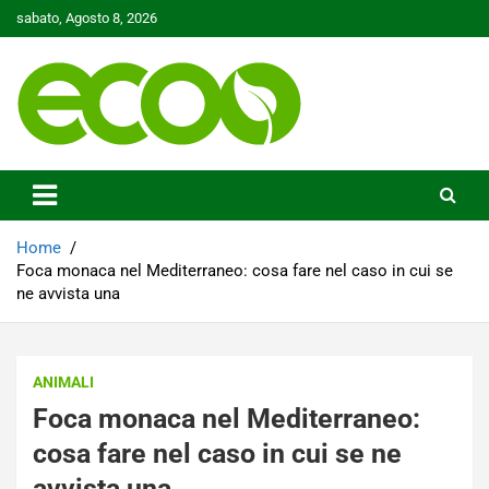
Skip
sabato, Agosto 8, 2026
to
content
Tutelare il nostro Pianeta è la nostra priorità
Ecoo.it
Home
Foca monaca nel Mediterraneo: cosa fare nel caso in cui se
ne avvista una
ANIMALI
Foca monaca nel Mediterraneo:
cosa fare nel caso in cui se ne
avvista una