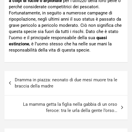
a colpi di fucile o arpionate
per l’utilizzo della loro pelle o
perché considerate competitrici dei pescatori.
Fortunatamente, in seguito a numerose campagne di
ripopolazione, negli ultimi anni il suo status è passato da
grave pericolo a pericolo moderato. Ciò non significa che
questa specie sia fuori da tutti i rischi. Dato che è stato
l’uomo e il principale responsabile della sua
quasi
estinzione
, è l’uomo stesso che ha nelle sue mani la
responsabilità della vita di questa specie.
Navigazione
Dramma in piazza: neonato di due mesi muore tra le
articoli
braccia della madre
La mamma getta la figlia nella gabbia di un orso
feroce: tra le urla della gente l’orso…