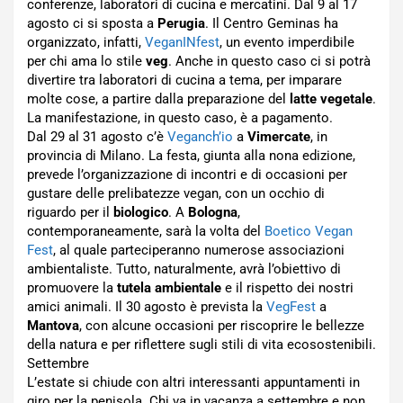
conferenze, laboratori di cucina e mercatini. Dal 9 al 17
agosto ci si sposta a
Perugia
. Il Centro Geminas ha
organizzato, infatti,
VeganINfest
, un evento imperdibile
per chi ama lo stile
veg
. Anche in questo caso ci si potrà
divertire tra laboratori di cucina a tema, per imparare
molte cose, a partire dalla preparazione del
latte vegetale
.
La manifestazione, in questo caso, è a pagamento.
Dal 29 al 31 agosto c’è
Veganch’io
a
Vimercate
, in
provincia di Milano. La festa, giunta alla nona edizione,
prevede l’organizzazione di incontri e di occasioni per
gustare delle prelibatezze vegan, con un occhio di
riguardo per il
biologico
. A
Bologna
,
contemporaneamente, sarà la volta del
Boetico Vegan
Fest
, al quale parteciperanno numerose associazioni
ambientaliste. Tutto, naturalmente, avrà l’obiettivo di
promuovere la
tutela ambientale
e il rispetto dei nostri
amici animali. Il 30 agosto è prevista la
VegFest
a
Mantova
, con alcune occasioni per riscoprire le bellezze
della natura e per riflettere sugli stili di vita ecosostenibili.
Settembre
L’estate si chiude con altri interessanti appuntamenti in
giro per la penisola. Chi va in vacanza a settembre e non