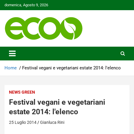
Skip
domenica, Agosto 9, 2026
to
content
Tutelare il nostro Pianeta è la nostra priorità
Ecoo.it
Home
Festival vegani e vegetariani estate 2014: l'elenco
NEWS GREEN
Festival vegani e vegetariani
estate 2014: l'elenco
25 Luglio 2014
Gianluca Rini