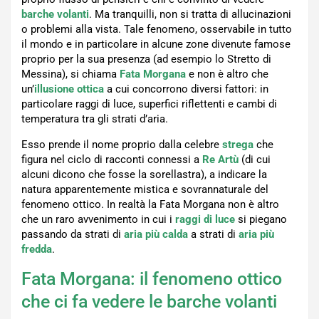
barche volanti
. Ma tranquilli, non si tratta di allucinazioni
o problemi alla vista. Tale fenomeno, osservabile in tutto
il mondo e in particolare in alcune zone divenute famose
proprio per la sua presenza (ad esempio lo Stretto di
Messina), si chiama
Fata Morgana
e non è altro che
un’
illusione ottica
a cui concorrono diversi fattori: in
particolare raggi di luce, superfici riflettenti e cambi di
temperatura tra gli strati d’aria.
Esso prende il nome proprio dalla celebre
strega
che
figura nel ciclo di racconti connessi a
Re Artù
(di cui
alcuni dicono che fosse la sorellastra), a indicare la
natura apparentemente mistica e sovrannaturale del
fenomeno ottico. In realtà la Fata Morgana non è altro
che un raro avvenimento in cui i
raggi di luce
si piegano
passando da strati di
aria più calda
a strati di
aria più
fredda
.
Fata Morgana: il fenomeno ottico
che ci fa vedere le barche volanti