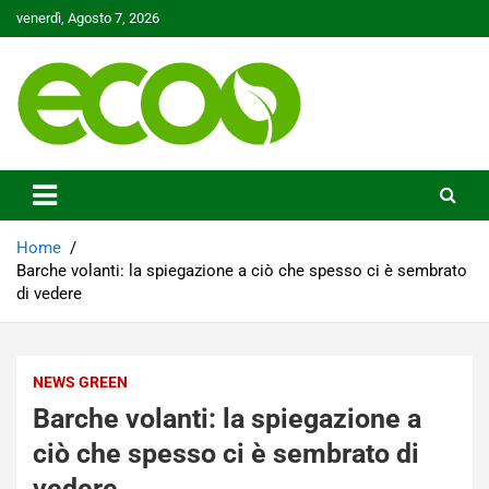
Skip
venerdì, Agosto 7, 2026
to
content
Tutelare il nostro Pianeta è la nostra priorità
Ecoo.it
Home
Barche volanti: la spiegazione a ciò che spesso ci è sembrato
di vedere
NEWS GREEN
Barche volanti: la spiegazione a
ciò che spesso ci è sembrato di
vedere