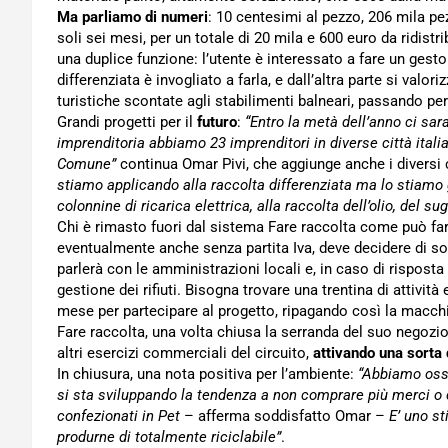
Ma parliamo di numeri
: 10 centesimi al pezzo, 206 mila pez
soli sei mesi, per un totale di 20 mila e 600 euro da ridist
una duplice funzione: l’utente è interessato a fare un gest
differenziata è invogliato a farla, e dall’altra parte si valori
turistiche scontate agli stabilimenti balneari, passando per
Grandi progetti per il
futuro
:
“Entro la metà dell’anno ci sar
imprenditoria abbiamo 23 imprenditori in diverse città ital
Comune”
continua Omar Pivi, che aggiunge anche i diversi 
stiamo applicando alla raccolta differenziata ma lo stiamo 
colonnine di ricarica elettrica, alla raccolta dell’olio, del sug
Chi è rimasto fuori dal sistema Fare raccolta come può far
eventualmente anche senza partita Iva, deve decidere di sot
parlerà con le amministrazioni locali e, in caso di risposta
gestione dei rifiuti. Bisogna trovare una trentina di attivi
mese per partecipare al progetto, ripagando così la macchina
Fare raccolta, una volta chiusa la serranda del suo negozio,
altri esercizi commerciali del circuito,
attivando una sorta
In chiusura, una nota positiva per l’ambiente:
“Abbiamo osse
si sta sviluppando la tendenza a non comprare più merci o ci
confezionati in Pet
– afferma soddisfatto Omar –
E’ uno s
produrne di totalmente riciclabile”
.