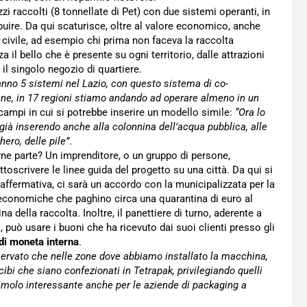
zi raccolti (8 tonnellate di Pet) con due sistemi operanti, in
ribuire. Da qui scaturisce, oltre al valore economico, anche
o civile, ad esempio chi prima non faceva la raccolta
zza il bello che è presente su ogni territorio, dalle attrazioni
 il singolo negozio di quartiere.
anno 5 sistemi nel Lazio, con questo sistema di co-
iane, in 17 regioni stiamo andando ad operare almeno in un
campi in cui si potrebbe inserire un modello simile:
“Ora lo
già inserendo anche alla colonnina dell’acqua pubblica, alle
hero, delle pile”
.
ne parte? Un imprenditore, o un gruppo di persone,
toscrivere le linee guida del progetto su una città. Da qui si
 affermativa, ci sarà un accordo con la municipalizzata per la
tà economiche che paghino circa una quarantina di euro al
 della raccolta. Inoltre, il panettiere di turno, aderente a
 può usare i buoni che ha ricevuto dai suoi clienti presso gli
 di moneta interna
.
rvato che nelle zone dove abbiamo installato la macchina,
bi che siano confezionati in Tetrapak, privilegiando quelli
timolo interessante anche per le aziende di packaging a