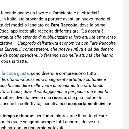
i, facendo anche un favore all’ambiente e ai cittadini?
 in Italia, sta provando a portare avanti un nuovo modo di
atta del modello lanciato da
Fare Raccolta
, dove la prima
ica, applicato alla raccolta differenziata.
“La nostra è
unità alle aziende di pubblicizzare la loro attività attraverso
niziativa –
L’approdo dell’attività economica con Fare Raccolta
 Eurven, il compattatore, che riceve i rifiuti e dà del denaro
ore da poter spendere, lo faranno solo nelle attività che hanno
 cosa si tratta.
’ la cosa giusta
, sono diversi e comprendono tutto il
territorio, valorizziamo il segmento artistico culturale e
ono lo spenderà nelle visite di monumenti o sfruttando
cuito virtuoso, dove il vantaggio non è per pochi ma è per la
maltire, diventa invece una
risorsa
, che può aiutare le
 anche la collettività, incentivando
comportamenti civili e
 tempo e risorse
: per l’amministrazione il costo di Fare
 con la quale vengono sempre fatti accordi, riceve un
cchina, con un risparmio notevole.