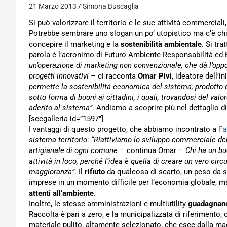
21 Marzo 2013
Simona Buscaglia
Si può valorizzare il territorio e le sue attività commercial
Potrebbe sembrare uno slogan un po’ utopistico ma c’è chi,
concepire il marketing e la
sostenibilità ambientale
. Si tr
parola è l’acronimo di Futuro Ambiente Responsabilità ed Et
un’operazione di marketing non convenzionale, che dà l’opport
progetti innovativi
– ci racconta
Omar Pivi
, ideatore dell’i
permette la sostenibilità economica del sistema, prodotto da
sotto forma di buoni ai cittadini, i quali, trovandosi del val
aderito al sistema”
. Andiamo a scoprire più nel dettaglio di
[secgalleria id=”1597″]
I vantaggi di questo progetto, che abbiamo incontrato a
Fa
sistema territorio
:
“Riattiviamo lo sviluppo commerciale del 
artigianale di ogni comune
– continua Omar –
Chi ha un bu
attività in loco, perché l’idea è quella di creare un vero cir
maggioranza”
. Il
rifiuto
da qualcosa di scarto, un peso da s
imprese in un momento difficile per l’economia globale, ma
attenti all’ambiente
.
Inoltre, le stesse amministrazioni e multiutility
guadagnano
Raccolta è pari a zero, e la municipalizzata di riferimento,
materiale pulito, altamente selezionato, che esce dalla ma