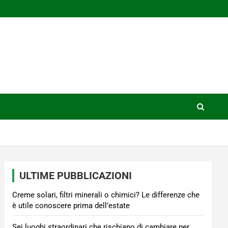
ULTIME PUBBLICAZIONI
Creme solari, filtri minerali o chimici? Le differenze che
è utile conoscere prima dell’estate
Sei luoghi straordinari che rischiano di cambiare per