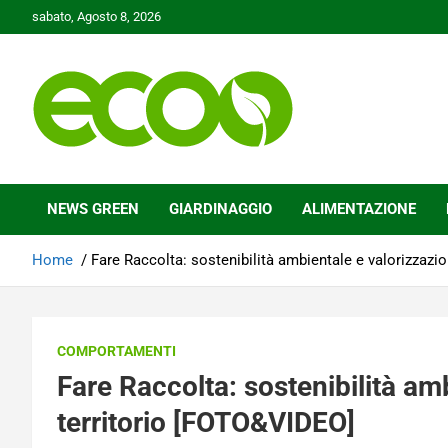
Skip
sabato, Agosto 8, 2026
to
content
Tutelare il nostro Pianeta è la nostra priorità
Ecoo.it
NEWS GREEN
GIARDINAGGIO
ALIMENTAZIONE
Home
Fare Raccolta: sostenibilità ambientale e valorizzazi
COMPORTAMENTI
Fare Raccolta: sostenibilità am
territorio [FOTO&VIDEO]