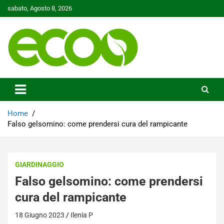
Skip
sabato, Agosto 8, 2026
to
content
Tutelare il nostro Pianeta è la nostra priorità
Ecoo.it
Home
Falso gelsomino: come prendersi cura del rampicante
GIARDINAGGIO
Falso gelsomino: come prendersi
cura del rampicante
18 Giugno 2023
Ilenia P