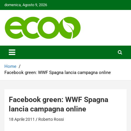
Skip
domenica, Agosto 9, 2026
to
content
Tutelare il nostro Pianeta è la nostra priorità
Ecoo.it
Home
Facebook green: WWF Spagna lancia campagna online
Facebook green: WWF Spagna
lancia campagna online
18 Aprile 2011
Roberto Rossi