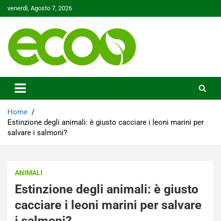
Skip
venerdì, Agosto 7, 2026
to
content
Tutelare il nostro Pianeta è la nostra priorità
Ecoo.it
Home
Estinzione degli animali: è giusto cacciare i leoni marini per
salvare i salmoni?
ANIMALI
Estinzione degli animali: è giusto
cacciare i leoni marini per salvare
i salmoni?