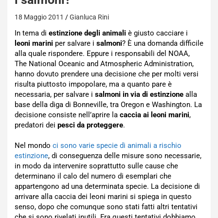
18 Maggio 2011
Gianluca Rini
In tema di
estinzione degli animali
è giusto cacciare i
leoni marini
per salvare i
salmoni
? È una domanda difficile
alla quale rispondere. Eppure i responsabili del NOAA,
The National Oceanic and Atmospheric Administration,
hanno dovuto prendere una decisione che per molti versi
risulta piuttosto impopolare, ma a quanto pare è
necessaria, per salvare i
salmoni in via di estinzione
alla
base della diga di Bonneville, tra Oregon e Washington. La
decisione consiste nell’aprire la
caccia ai leoni marini
,
predatori dei
pesci da proteggere
.
Nel mondo
ci sono varie specie di animali a rischio
estinzione
, di conseguenza delle misure sono necessarie,
in modo da intervenire soprattutto sulle cause che
determinano il calo del numero di esemplari che
appartengono ad una determinata specie. La decisione di
arrivare alla caccia dei leoni marini si spiega in questo
senso, dopo che comunque sono stati fatti altri tentativi
che si sono rivelati inutili. Fra questi tentativi dobbiamo