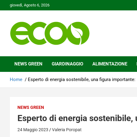
Skip
giovedì, Agosto 6, 2026
to
content
Tutelare il nostro Pianeta è la nostra priorità
Ecoo.it
NEWS GREEN
GIARDINAGGIO
ALIMENTAZIONE
Home
Esperto di energia sostenibile, una figura importante:
NEWS GREEN
Esperto di energia sostenibile,
24 Maggio 2023
Valeria Poropat