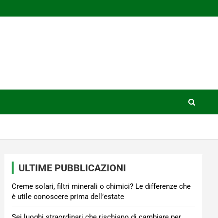
ULTIME PUBBLICAZIONI
Creme solari, filtri minerali o chimici? Le differenze che
è utile conoscere prima dell’estate
Sei luoghi straordinari che rischiano di cambiare per