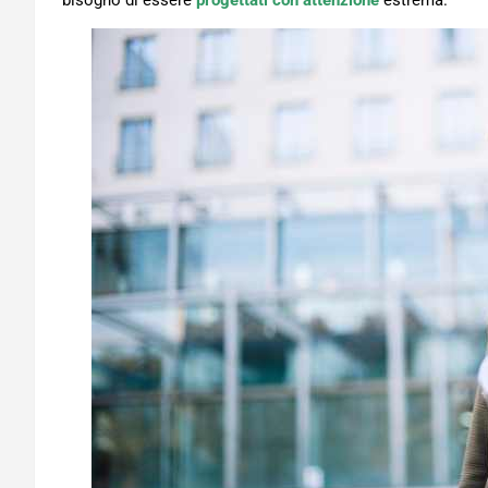
bisogno di essere
progettati con attenzione
estrema.