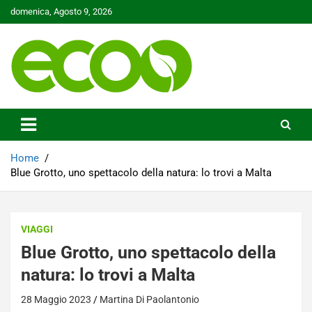
Skip
domenica, Agosto 9, 2026
to
content
Tutelare il nostro Pianeta è la nostra priorità
Ecoo.it
Home
Blue Grotto, uno spettacolo della natura: lo trovi a Malta
VIAGGI
Blue Grotto, uno spettacolo della
natura: lo trovi a Malta
28 Maggio 2023
Martina Di Paolantonio