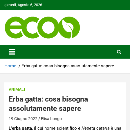
Skip
giovedì, Agosto 6, 2026
to
content
Tutelare il nostro Pianeta è la nostra priorità
Ecoo.it
Home
Erba gatta: cosa bisogna assolutamente sapere
ANIMALI
Erba gatta: cosa bisogna
assolutamente sapere
19 Giugno 2022
Elisa Longo
L’
erba
gatta
, il cui nome scientifico è
Nepeta cataria
è una