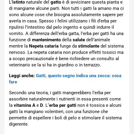
L’
istinto
naturale del
gatto
è di avvicinare questa pianta e
di mangiarne alcune parti. Non tutti i gatti la amano ma ci
sono alcune cose che bisogna assolutamente sapere per
averla in casa. Spesso i felini utilizzano i fili d’erba per
ripulirsi l’intestino dal pelo ingerito e quindi indurre il
vomito. A differenza dell’erba gatta, l’erba per gatti ha una
funzione di
mantenimento
della
salute
dell’animale
mentre la
Nepeta cataria
funge da
stimolante
del sistema
nervoso. La nepeta cataria non produce effetti tossici ma
a scopo precauzionale è bene richiedere un consulto al
veterinario se la si ha in giardino o in terrazzo.
Leggi anche:
Gatti, questo segno indica una zecca: cosa
fare
Secondo una teoria, i gatti mangerebbero l’erba per
assorbire naturalmente i nutrienti in essa presenti come
la
vitamina A
e
D
. L
‘erba per gatti
non è tossica e alcuni
gatti la mangiano volentieri, con una funzione che
permette di espellere i boli di pelo e stimolare il sistema
digerente.