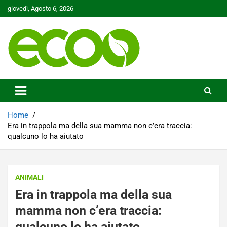
Skip
giovedì, Agosto 6, 2026
to
content
Tutelare il nostro Pianeta è la nostra priorità
Ecoo.it
Home
Era in trappola ma della sua mamma non c’era traccia:
qualcuno lo ha aiutato
ANIMALI
Era in trappola ma della sua
mamma non c’era traccia:
qualcuno lo ha aiutato