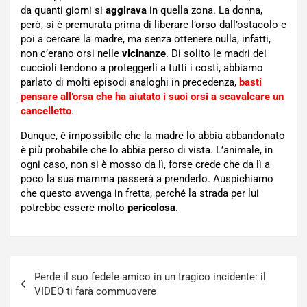
da quanti giorni si
aggirava
in quella zona. La donna,
però, si è premurata prima di liberare l’orso dall’ostacolo e
poi a cercare la madre, ma senza ottenere nulla, infatti,
non c’erano orsi nelle
vicinanze
. Di solito le madri dei
cuccioli tendono a proteggerli a tutti i costi, abbiamo
parlato di molti episodi analoghi in precedenza,
basti
pensare all’orsa che ha aiutato i suoi
orsi a scavalcare un
cancelletto
.
Dunque, è impossibile che la madre lo abbia abbandonato
è più probabile che lo abbia perso di vista. L’animale, in
ogni caso, non si è mosso da lì, forse crede che da lì a
poco la sua mamma passerà a prenderlo. Auspichiamo
che questo avvenga in fretta, perché la strada per lui
potrebbe essere molto
pericolosa
.
Navigazione
Perde il suo fedele amico in un tragico incidente: il
articoli
VIDEO ti farà commuovere