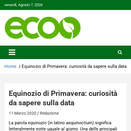
Skip
venerdì, Agosto 7, 2026
to
content
Tutelare il nostro Pianeta è la nostra priorità
Ecoo.it
Home
Equinozio di Primavera: curiosità da sapere sulla data
Equinozio di Primavera: curiosità
da sapere sulla data
11 Marzo 2020
Redazione
La parola
equinozio
(in latino
aequinoctium)
significa
letteralmente
notte uguale al giorno
. Una delle principali