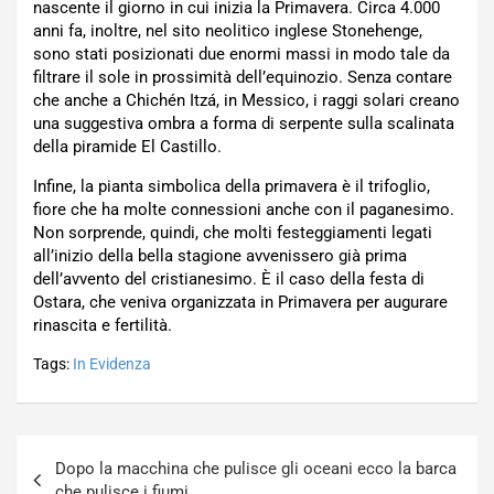
nascente il giorno in cui inizia la Primavera. Circa 4.000
anni fa, inoltre, nel sito neolitico inglese Stonehenge,
sono stati posizionati due enormi massi in modo tale da
filtrare il sole in prossimità dell’equinozio. Senza contare
che anche a Chichén Itzá, in Messico, i raggi solari creano
una suggestiva ombra a forma di serpente sulla scalinata
della
piramide El Castillo
.
Infine, la pianta simbolica della primavera è il trifoglio,
fiore che ha molte connessioni anche con il paganesimo.
Non sorprende, quindi, che molti festeggiamenti legati
all’inizio della bella stagione avvenissero già prima
dell’avvento del cristianesimo. È il caso della festa di
Ostara,
che veniva organizzata in Primavera per augurare
rinascita
e
fertilità
.
Tags:
In Evidenza
Navigazione
Dopo la macchina che pulisce gli oceani ecco la barca
articoli
che pulisce i fiumi