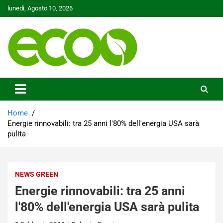
Skip
lunedì, Agosto 10, 2026
to
content
Tutelare il nostro Pianeta è la nostra priorità
Ecoo.it
Home
Energie rinnovabili: tra 25 anni l'80% dell'energia USA sarà
pulita
NEWS GREEN
Energie rinnovabili: tra 25 anni
l'80% dell'energia USA sarà pulita