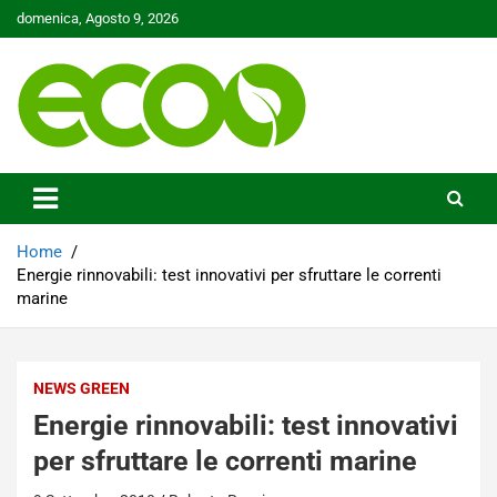
Skip
domenica, Agosto 9, 2026
to
content
Tutelare il nostro Pianeta è la nostra priorità
Ecoo.it
Home
Energie rinnovabili: test innovativi per sfruttare le correnti
marine
NEWS GREEN
Energie rinnovabili: test innovativi
per sfruttare le correnti marine