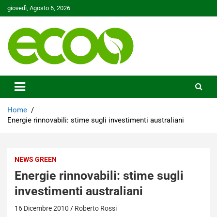
Skip
giovedì, Agosto 6, 2026
to
content
Tutelare il nostro Pianeta è la nostra priorità
Ecoo.it
Home
Energie rinnovabili: stime sugli investimenti australiani
NEWS GREEN
Energie rinnovabili: stime sugli
investimenti australiani
16 Dicembre 2010
Roberto Rossi