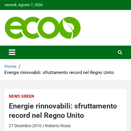
Skip
venerdì, Agosto 7, 2026
to
content
Tutelare il nostro Pianeta è la nostra priorità
Ecoo.it
Home
Energie rinnovabili: sfruttamento record nel Regno Unito
NEWS GREEN
Energie rinnovabili: sfruttamento
record nel Regno Unito
27 Dicembre 2010
Roberto Rossi