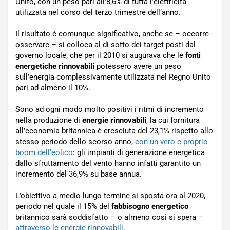
Unito, con un peso pari all’8,6% di tutta l’elettricità
utilizzata nel corso del terzo trimestre dell’anno.
Il risultato è comunque significativo, anche se – occorre
osservare – si colloca al di sotto dei target posti dal
governo locale, che per il 2010 si augurava che le
fonti
energetiche rinnovabili
potessero avere un peso
sull’energia complessivamente utilizzata nel Regno Unito
pari ad almeno il 10%.
Sono ad ogni modo molto positivi i ritmi di incremento
nella produzione di
energie rinnovabili
, la cui fornitura
all’economia britannica è cresciuta del 23,1% rispetto allo
stesso periodo dello scorso anno,
con un vero e proprio
boom dell’eolico
: gli impianti di generazione energetica
dallo sfruttamento del vento hanno infatti garantito un
incremento del 36,9% su base annua.
L’obiettivo a medio lungo termine si sposta ora al 2020,
periodo nel quale il 15% del
fabbisogno energetico
britannico sarà soddisfatto – o almeno così si spera –
attraverso le energie rinnovabili
.