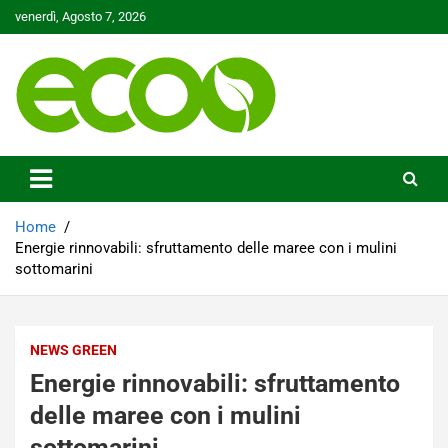
Skip
venerdì, Agosto 7, 2026
to
content
Tutelare il nostro Pianeta è la nostra priorità
Ecoo.it
Home
Energie rinnovabili: sfruttamento delle maree con i mulini
sottomarini
NEWS GREEN
Energie rinnovabili: sfruttamento
delle maree con i mulini
sottomarini