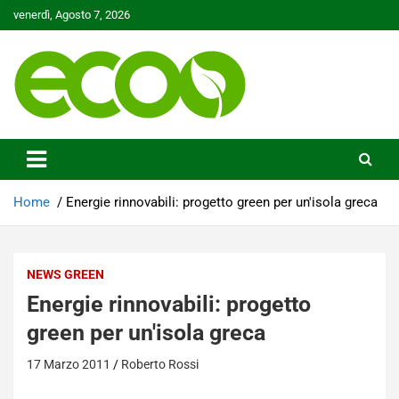
Skip
venerdì, Agosto 7, 2026
to
content
Tutelare il nostro Pianeta è la nostra priorità
Ecoo.it
Home
Energie rinnovabili: progetto green per un'isola greca
NEWS GREEN
Energie rinnovabili: progetto
green per un'isola greca
17 Marzo 2011
Roberto Rossi