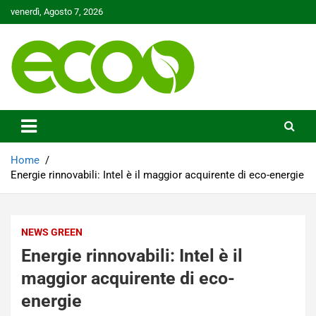
Skip
venerdì, Agosto 7, 2026
to
content
Tutelare il nostro Pianeta è la nostra priorità
Ecoo.it
Home
Energie rinnovabili: Intel è il maggior acquirente di eco-energie
NEWS GREEN
Energie rinnovabili: Intel è il
maggior acquirente di eco-
energie