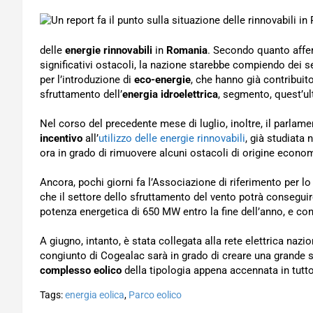
delle
energie rinnovabili
in
Romania
. Secondo quanto affer
significativi ostacoli, la nazione starebbe compiendo dei se
per l’introduzione di
eco-energie
, che hanno già contribuito
sfruttamento dell’
energia idroelettrica
, segmento, quest’ult
Nel corso del precedente mese di luglio, inoltre, il parlame
incentivo
all’
utilizzo delle energie rinnovabili
, già studiata
ora in grado di rimuovere alcuni ostacoli di origine econom
Ancora, pochi giorni fa l’Associazione di riferimento per l
che il settore dello sfruttamento del vento potrà conseguir
potenza energetica di 650 MW entro la fine dell’anno, e con
A giugno, intanto, è stata collegata alla rete elettrica nazio
congiunto di Cogealac sarà in grado di creare una grande s
complesso eolico
della tipologia appena accennata in tutt
Tags:
energia eolica
,
Parco eolico