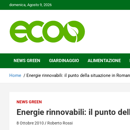
Skip
domenica, Agosto 9, 2026
to
content
Tutelare il nostro Pianeta è la nostra priorità
Ecoo.it
NEWS GREEN
GIARDINAGGIO
ALIMENTAZIONE
Home
Energie rinnovabili: il punto della situazione in Roman
NEWS GREEN
Energie rinnovabili: il punto de
8 Ottobre 2010
Roberto Rossi