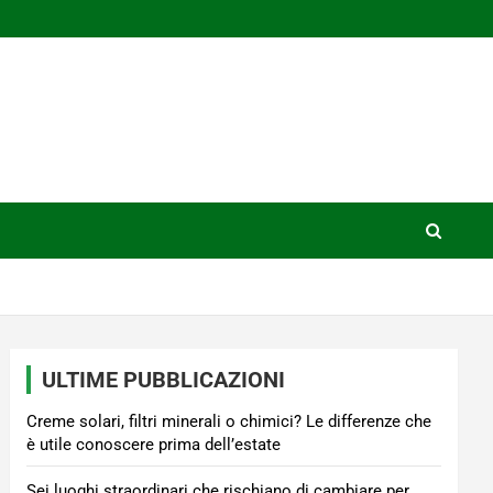
ULTIME PUBBLICAZIONI
Creme solari, filtri minerali o chimici? Le differenze che
è utile conoscere prima dell’estate
Sei luoghi straordinari che rischiano di cambiare per