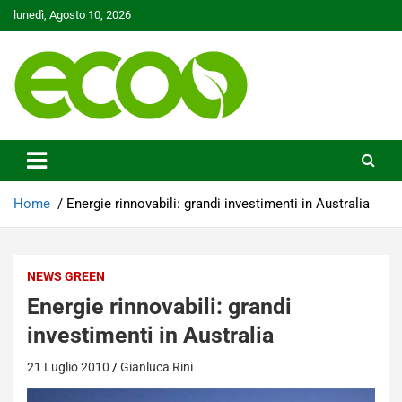
Skip
lunedì, Agosto 10, 2026
to
content
Tutelare il nostro Pianeta è la nostra priorità
Ecoo.it
Home
Energie rinnovabili: grandi investimenti in Australia
NEWS GREEN
Energie rinnovabili: grandi
investimenti in Australia
21 Luglio 2010
Gianluca Rini