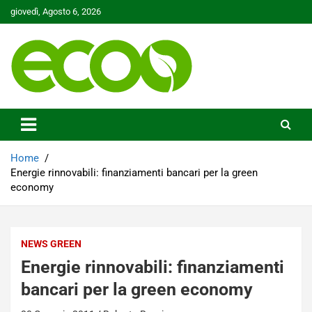
Skip
giovedì, Agosto 6, 2026
to
content
Tutelare il nostro Pianeta è la nostra priorità
Ecoo.it
Home
Energie rinnovabili: finanziamenti bancari per la green
economy
NEWS GREEN
Energie rinnovabili: finanziamenti
bancari per la green economy