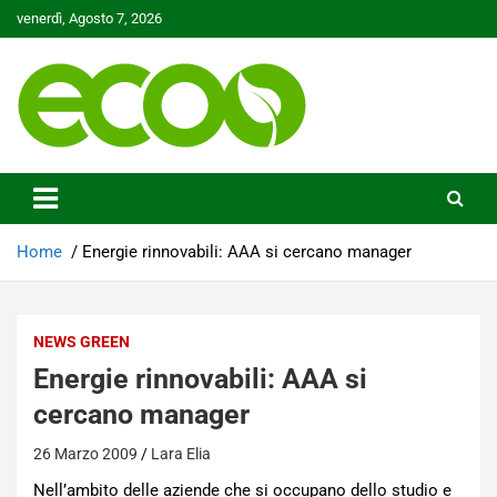
Skip
venerdì, Agosto 7, 2026
to
content
Tutelare il nostro Pianeta è la nostra priorità
Ecoo.it
Home
Energie rinnovabili: AAA si cercano manager
NEWS GREEN
Energie rinnovabili: AAA si
cercano manager
26 Marzo 2009
Lara Elia
Nell’ambito delle aziende che si occupano dello studio e