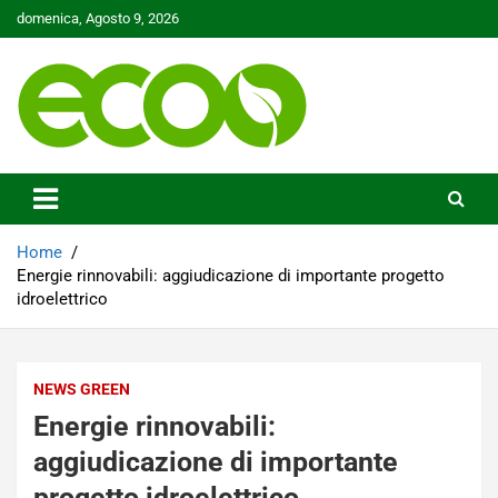
Skip
domenica, Agosto 9, 2026
to
content
Tutelare il nostro Pianeta è la nostra priorità
Ecoo.it
Home
Energie rinnovabili: aggiudicazione di importante progetto
idroelettrico
NEWS GREEN
Energie rinnovabili:
aggiudicazione di importante
progetto idroelettrico