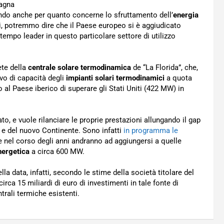
ndo anche per quanto concerne lo sfruttamento dell’
energia
i, potremmo dire che il Paese europeo si è aggiudicato
 tempo leader in questo particolare settore di utilizzo
rete della
centrale solare termodinamica
de “La Florida”, che,
o di capacità degli
impianti solari termodinamici
a quota
al Paese iberico di superare gli Stati Uniti (422 MW) in
o, e vuole rilanciare le proprie prestazioni allungando il gap
io e del nuovo Continente. Sono infatti
in programma le
e nel corso degli anni andranno ad aggiungersi a quelle
nergetica
a circa 600 MW.
la data, infatti, secondo le stime della società titolare del
ca 15 miliardi di euro di investimenti in tale fonte di
ntrali termiche esistenti.