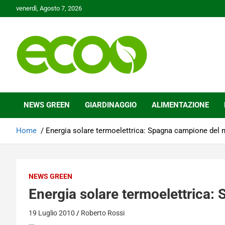
Skip
venerdì, Agosto 7, 2026
to
content
Tutelare il nostro Pianeta è la nostra priorità
Ecoo.it
NEWS GREEN
GIARDINAGGIO
ALIMENTAZIONE
Home
Energia solare termoelettrica: Spagna campione del
NEWS GREEN
Energia solare termoelettrica
19 Luglio 2010
Roberto Rossi