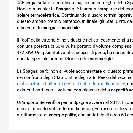
Non solo calcio: la
Spagna
si è laureata campione del mo
solare termoelettrica
. Continuando a usare termini sportiv
questo ambito premio battendo, in finale, gli Stati Uniti, da
efficiente di
energia rinnovabile
.
Il “gol” della vittoria è individuabile nel collegamento alla 
con una potenza di 50M W, ha portato il volume complessiv
432 MW. Un quantitativo che, seppur di poco, ha consentito 
questa speciale competizione delle
eco-energie
.
La Spagna, però, non si vuole accontentare di questo primat
nei confronti degli Stati Uniti e degli altri Paesi del vecch
realizzazioni di ulteriori centrali solari termodinamiche
, ch
esistenti portando il volume complessivo della
capacità e
Un’importante verifica per la Spagna avverà nel 2013. In quel
nuovo impianto solare termodinamico, verranno realizzati cir
sfruttamento di
energie pulite
, con un totale di circa 60 ce