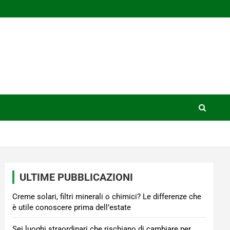
ULTIME PUBBLICAZIONI
Creme solari, filtri minerali o chimici? Le differenze che
è utile conoscere prima dell’estate
Sei luoghi straordinari che rischiano di cambiare per