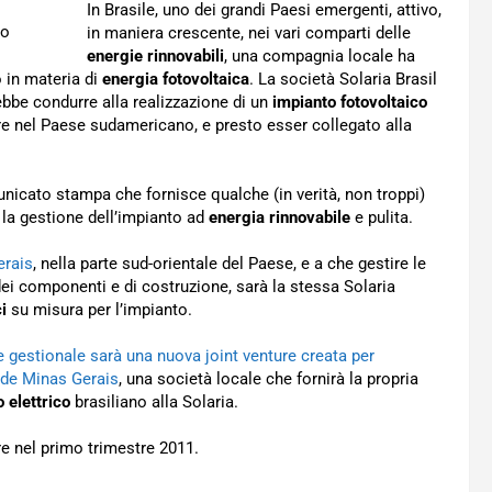
In Brasile, uno dei grandi Paesi emergenti, attivo,
in maniera crescente, nei vari comparti delle
energie rinnovabili
, una compagnia locale ha
 in materia di
energia fotovoltaica
. La società Solaria Brasil
ebbe condurre alla realizzazione di un
impianto fotovoltaico
re nel Paese sudamericano, e presto esser collegato alla
nicato stampa che fornisce qualche (in verità, non troppi)
 la gestione dell’impianto ad
energia rinnovabile
e pulita.
erais
, nella parte sud-orientale del Paese, e a che gestire le
ei componenti e di costruzione, sarà la stessa Solaria
i
su misura per l’impianto.
 gestionale sarà una nuova joint venture creata per
 de Minas Gerais
, una società locale che fornirà la propria
 elettrico
brasiliano alla Solaria.
re nel primo trimestre 2011.