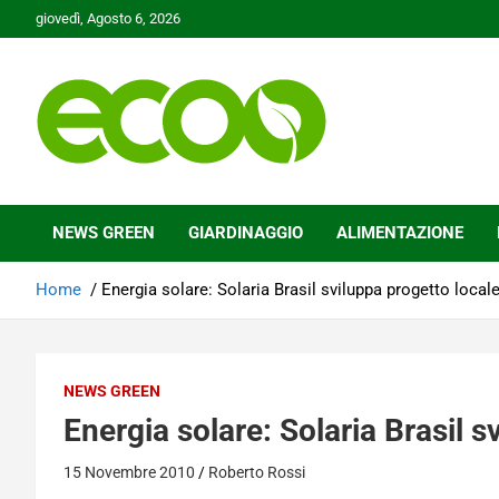
Skip
giovedì, Agosto 6, 2026
to
content
Tutelare il nostro Pianeta è la nostra priorità
Ecoo.it
NEWS GREEN
GIARDINAGGIO
ALIMENTAZIONE
Home
Energia solare: Solaria Brasil sviluppa progetto local
NEWS GREEN
Energia solare: Solaria Brasil s
15 Novembre 2010
Roberto Rossi