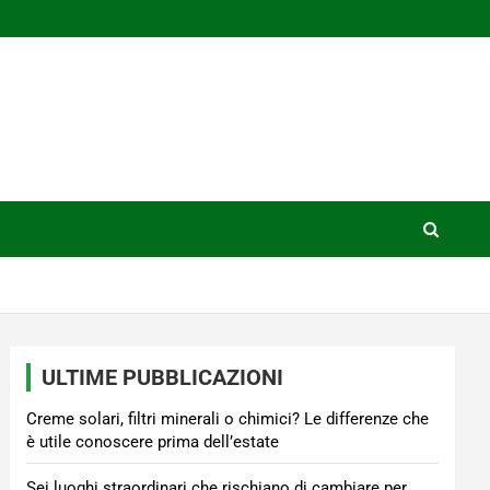
ULTIME PUBBLICAZIONI
Creme solari, filtri minerali o chimici? Le differenze che
è utile conoscere prima dell’estate
Sei luoghi straordinari che rischiano di cambiare per