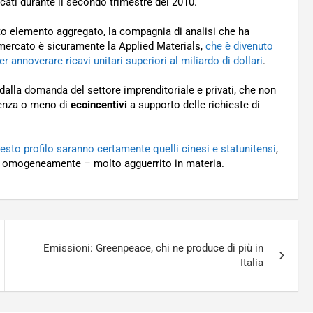
ati durante il secondo trimestre del 2010.
sto elemento aggregato, la compagnia di analisi che ha
i mercato è sicuramente la Applied Materials,
che è divenuto
r annoverare ricavi unitari superiori al miliardo di dollari
.
dalla domanda del settore imprenditoriale e privati, che non
tenza o meno di
ecoincentivi
a supporto delle richieste di
esto profilo saranno certamente quelli cinesi e statunitensi
,
po omogeneamente – molto agguerrito in materia.
Emissioni: Greenpeace, chi ne produce di più in
Italia