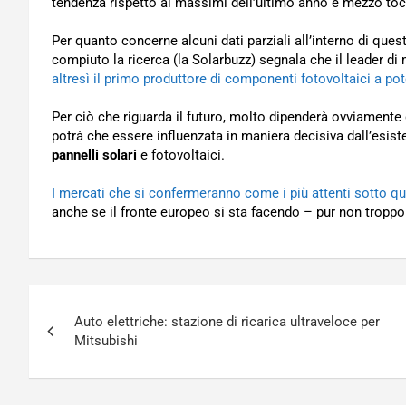
tendenza rispetto ai massimi dell’ultimo anno e mezzo tocc
Per quanto concerne alcuni dati parziali all’interno di que
compiuto la ricerca (la Solarbuzz) segnala che il leader d
altresì il primo produttore di componenti fotovoltaici a pote
Per ciò che riguarda il futuro, molto dipenderà ovviamente 
potrà che essere influenzata in maniera decisiva dall’esis
pannelli solari
e fotovoltaici.
I mercati che si confermeranno come i più attenti sotto qu
anche se il fronte europeo si sta facendo – pur non trop
Navigazione
Auto elettriche: stazione di ricarica ultraveloce per
articoli
Mitsubishi