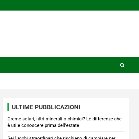
ULTIME PUBBLICAZIONI
Creme solari, filtri minerali o chimici? Le differenze che
è utile conoscere prima dell’estate
Sei luoghi straordinari che rischiano di cambiare per