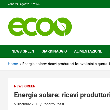
Skip
venerdì, Agosto 7, 2026
to
content
Tutelare il nostro Pianeta è la nostra priorità
Ecoo.it
NEWS GREEN
GIARDINAGGIO
ALIMENTAZIONE
Home
Energia solare: ricavi produttori fotovoltaici a quota 1
NEWS GREEN
Energia solare: ricavi produttori
5 Dicembre 2010
Roberto Rossi