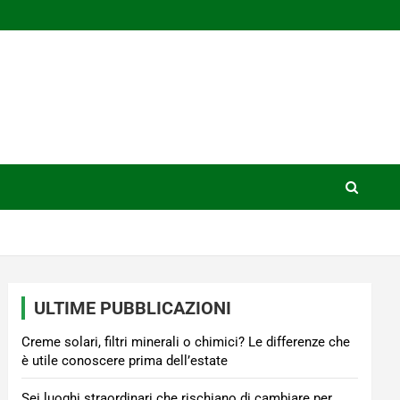
ULTIME PUBBLICAZIONI
Creme solari, filtri minerali o chimici? Le differenze che
è utile conoscere prima dell’estate
Sei luoghi straordinari che rischiano di cambiare per