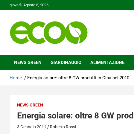
Skip
giovedì, Agosto 6, 2026
to
content
Tutelare il nostro Pianeta è la nostra priorità
Ecoo.it
NEWS GREEN
GIARDINAGGIO
ALIMENTAZIONE
Home
Energia solare: oltre 8 GW prodotti in Cina nel 2010
NEWS GREEN
Energia solare: oltre 8 GW prod
3 Gennaio 2011
Roberto Rossi