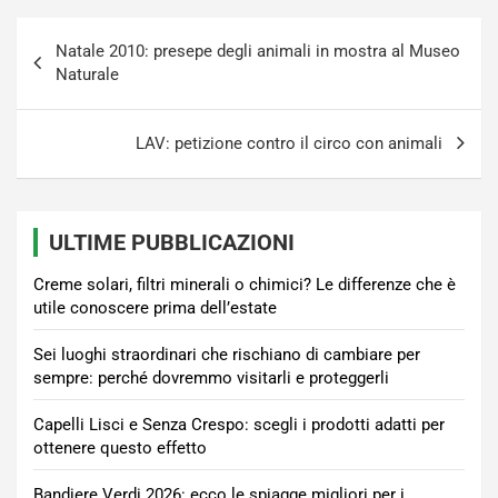
Navigazione
Natale 2010: presepe degli animali in mostra al Museo
articoli
Naturale
LAV: petizione contro il circo con animali
ULTIME PUBBLICAZIONI
Creme solari, filtri minerali o chimici? Le differenze che è
utile conoscere prima dell’estate
Sei luoghi straordinari che rischiano di cambiare per
sempre: perché dovremmo visitarli e proteggerli
Capelli Lisci e Senza Crespo: scegli i prodotti adatti per
ottenere questo effetto
Bandiere Verdi 2026: ecco le spiagge migliori per i