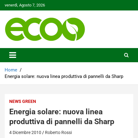
Skip
venerdì, Agosto 7, 2026
to
content
Tutelare il nostro Pianeta è la nostra priorità
Ecoo.it
Home
Energia solare: nuova linea produttiva di pannelli da Sharp
NEWS GREEN
Energia solare: nuova linea
produttiva di pannelli da Sharp
4 Dicembre 2010
Roberto Rossi