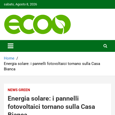
Skip
sabato, Agosto 8, 2026
to
content
Tutelare il nostro Pianeta è la nostra priorità
Ecoo.it
Home
Energia solare: i pannelli fotovoltaici tornano sulla Casa
Bianca
NEWS GREEN
Energia solare: i pannelli
fotovoltaici tornano sulla Casa
Bianca