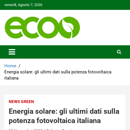
Skip
venerdì, Agosto 7, 2026
to
content
Tutelare il nostro Pianeta è la nostra priorità
Ecoo.it
Home
Energia solare: gli ultimi dati sulla potenza fotovoltaica
italiana
NEWS GREEN
Energia solare: gli ultimi dati sulla
potenza fotovoltaica italiana