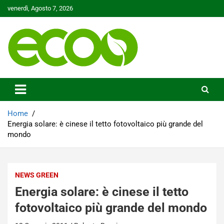
Skip
venerdì, Agosto 7, 2026
to
content
Tutelare il nostro Pianeta è la nostra priorità
Ecoo.it
Home
Energia solare: è cinese il tetto fotovoltaico più grande del
mondo
NEWS GREEN
Energia solare: è cinese il tetto
fotovoltaico più grande del mondo