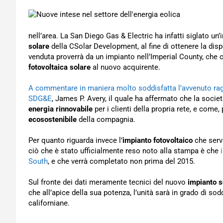
nell’area. La San Diego Gas & Electric ha infatti siglato un’
solare
della CSolar Development, al fine di ottenere la disp
venduta proverrà da un impianto nell’Imperial County, che c
fotovoltaica solare
al nuovo acquirente.
A commentare in maniera molto soddisfatta l’avvenuto ragg
SDG&E
, James P. Avery, il quale ha affermato che la soc
energia rinnovabile
per i clienti della propria rete, e come,
ecosostenibile
della compagnia.
Per quanto riguarda invece l’
impianto fotovoltaico
che servi
ciò che è stato ufficialmente reso noto alla stampa è che
South
, e che verrà completato non prima del 2015.
Sul fronte dei dati meramente tecnici del nuovo
impianto s
che all’apice della sua potenza, l’unità sarà in grado di sod
californiane.