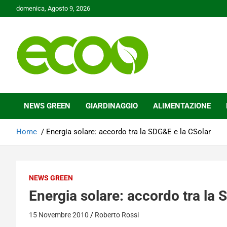
Skip
domenica, Agosto 9, 2026
to
content
Tutelare il nostro Pianeta è la nostra priorità
Ecoo.it
NEWS GREEN
GIARDINAGGIO
ALIMENTAZIONE
Home
Energia solare: accordo tra la SDG&E e la CSolar
NEWS GREEN
Energia solare: accordo tra la 
15 Novembre 2010
Roberto Rossi