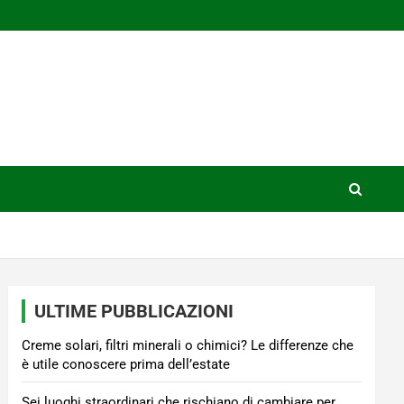
ULTIME PUBBLICAZIONI
Creme solari, filtri minerali o chimici? Le differenze che
è utile conoscere prima dell’estate
Sei luoghi straordinari che rischiano di cambiare per