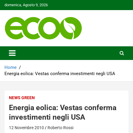
Skip
domenica, Agosto 9, 2026
to
content
Tutelare il nostro Pianeta è la nostra priorità
Ecoo.it
Home
Energia eolica: Vestas conferma investimenti negli USA
NEWS GREEN
Energia eolica: Vestas conferma
investimenti negli USA
12 Novembre 2010
Roberto Rossi