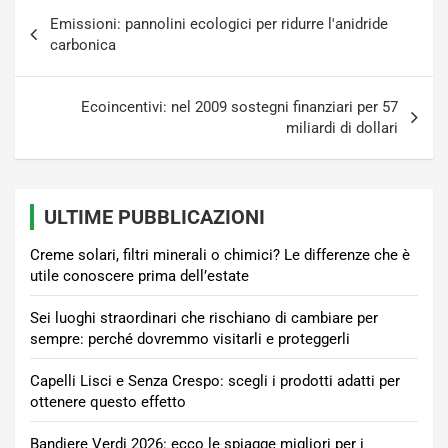
Navigazione
Emissioni: pannolini ecologici per ridurre l'anidride
articoli
carbonica
Ecoincentivi: nel 2009 sostegni finanziari per 57
miliardi di dollari
ULTIME PUBBLICAZIONI
Creme solari, filtri minerali o chimici? Le differenze che è
utile conoscere prima dell’estate
Sei luoghi straordinari che rischiano di cambiare per
sempre: perché dovremmo visitarli e proteggerli
Capelli Lisci e Senza Crespo: scegli i prodotti adatti per
ottenere questo effetto
Bandiere Verdi 2026: ecco le spiagge migliori per i