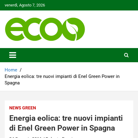
Skip
venerdì, Agosto 7, 2026
to
content
Tutelare il nostro Pianeta è la nostra priorità
Ecoo.it
Home
Energia eolica: tre nuovi impianti di Enel Green Power in
Spagna
NEWS GREEN
Energia eolica: tre nuovi impianti
di Enel Green Power in Spagna