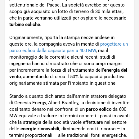
settentrionale del Paese. La società avrebbe per questo
scopo già acquisito un lotto di terreno di 30 mila ettari,
che in parte verranno utilizzati per ospitare le necessarie
turbine eoliche
.
Originariamente, riporta la stampa neozelandese in
queste ore, la compagnia aveva in mente di
progettare un
parco eolico dalla capacità pari a 400 MW
, ma il
monitoraggio delle correnti e alcuni recenti studi di
ingegneria hanno dimostrato che ci sono ampi margini
per incrementare la forza di sfruttamento dell’
energia del
vento
, aumentando di circa il 50% la capacità produttiva
originariamente stimata per l’impianto in questione.
Stando a quanto dichiarato dall’amministratore delegato
di Genesis Energy, Albert Brantley, la decisione di investire
così tanto denaro nei confronti di un
parco eolico
da 600
MW equivale a tradurre in termini concreti i passi in avanti
che la strategia della società vuole effettuare nel settore
delle
energie rinnovabili
, diminuendo così il ricorso – in
termini proporzionali – alle tradizionali fonti energetiche.