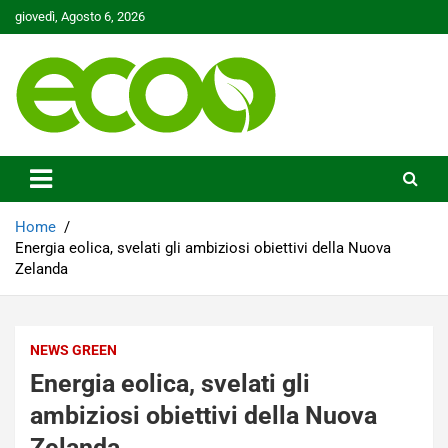
Skip
giovedì, Agosto 6, 2026
to
content
Tutelare il nostro Pianeta è la nostra priorità
Ecoo.it
Home
Energia eolica, svelati gli ambiziosi obiettivi della Nuova
Zelanda
NEWS GREEN
Energia eolica, svelati gli
ambiziosi obiettivi della Nuova
Zelanda