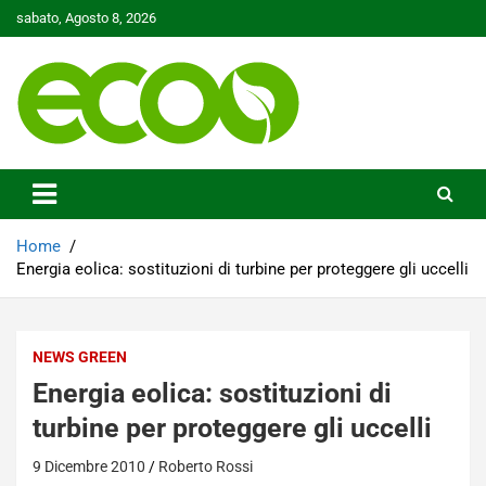
Skip
sabato, Agosto 8, 2026
to
content
Tutelare il nostro Pianeta è la nostra priorità
Ecoo.it
Home
Energia eolica: sostituzioni di turbine per proteggere gli uccelli
NEWS GREEN
Energia eolica: sostituzioni di
turbine per proteggere gli uccelli
9 Dicembre 2010
Roberto Rossi