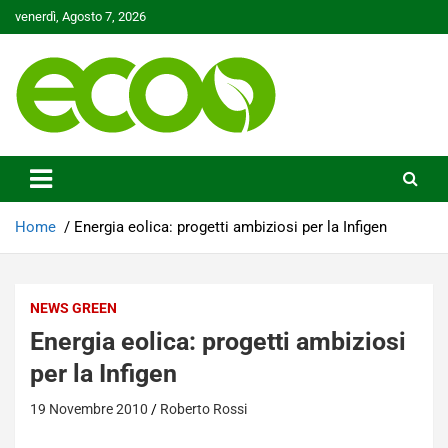
Skip
venerdì, Agosto 7, 2026
to
content
Tutelare il nostro Pianeta è la nostra priorità
Ecoo.it
Home
Energia eolica: progetti ambiziosi per la Infigen
NEWS GREEN
Energia eolica: progetti ambiziosi
per la Infigen
19 Novembre 2010
Roberto Rossi