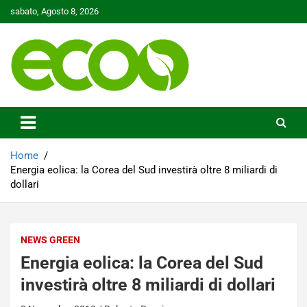
Skip
sabato, Agosto 8, 2026
to
content
Tutelare il nostro Pianeta è la nostra priorità
Ecoo.it
Home
Energia eolica: la Corea del Sud investirà oltre 8 miliardi di
dollari
NEWS GREEN
Energia eolica: la Corea del Sud
investirà oltre 8 miliardi di dollari